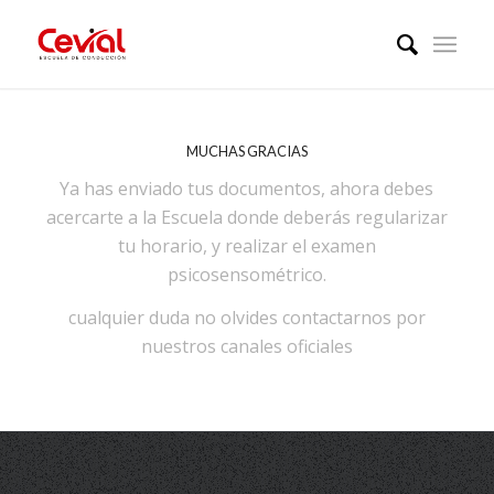
MUCHAS GRACIAS
Ya has enviado tus documentos, ahora debes
acercarte a la Escuela donde deberás regularizar
tu horario, y realizar el examen
psicosensométrico.
cualquier duda no olvides contactarnos por
nuestros canales oficiales