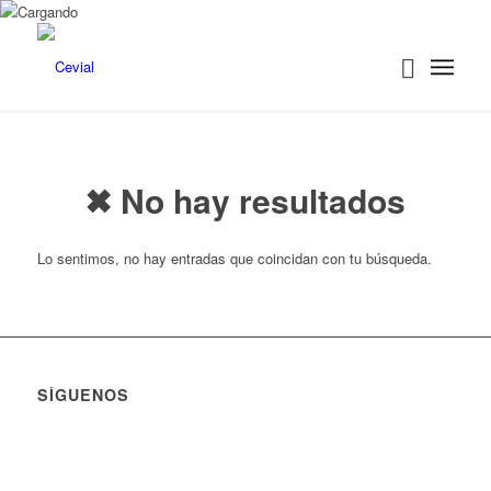
ink panel
ink panel
ink paketleri
ink
ink
✖ No hay resultados
ink
ink
Lo sentimos, no hay entradas que coincidan con tu búsqueda.
ink panel
ink panel
ink panel
ink panel
SÍGUENOS
ink panel
ink panel
ink panel