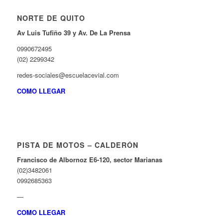
ink Panel
NORTE DE QUITO
ink panel
Av Luis Tufiño 39 y Av. De La Prensa
ink Panel
0990672495
ink panel
(02) 2299342
ink panel
redes-sociales@escuelacevial.com
ink panel
COMO LLEGAR
ink Panel
ink panel
ink panel
PISTA DE MOTOS – CALDERÓN
ink Panel
Francisco de Albornoz E6-120, sector Marianas
(02)3482061
ink Panel
0992685363
ink panel
—
ink panel
COMO LLEGAR
ink panel