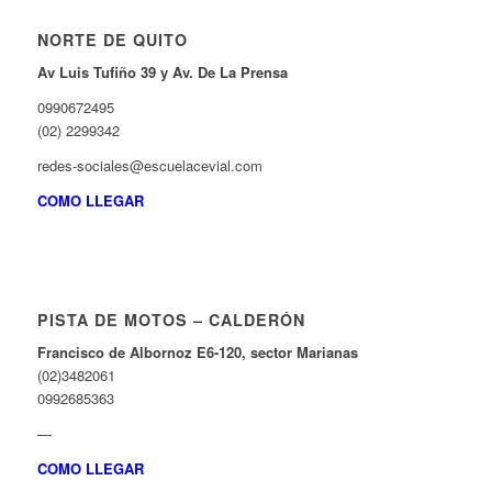
 Panel
NORTE DE QUITO
 panel
Av Luis Tufiño 39 y Av. De La Prensa
 Panel
0990672495
 panel
(02) 2299342
 panel
redes-sociales@escuelacevial.com
 panel
COMO LLEGAR
 Panel
 panel
 panel
PISTA DE MOTOS – CALDERÓN
 Panel
Francisco de Albornoz E6-120, sector Marianas
(02)3482061
 Panel
0992685363
 panel
—
 panel
COMO LLEGAR
 panel