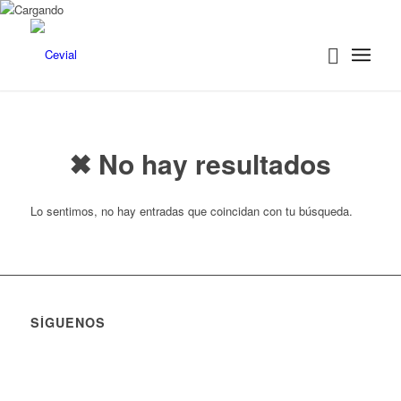
 panel
 panel
 paketleri
✖ No hay resultados
Lo sentimos, no hay entradas que coincidan con tu búsqueda.
 panel
 panel
 panel
 panel
SÍGUENOS
 panel
 panel
 panel